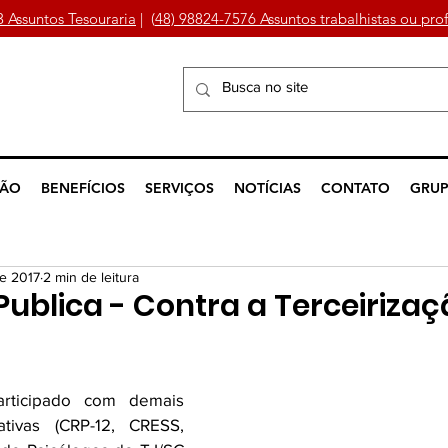
3 Assuntos Tesouraria
| (
48) 98824-7576 Assuntos trabalhistas ou prof
ÇÃO
BENEFÍCIOS
SERVIÇOS
NOTÍCIAS
CONTATO
GRUP
e 2017
2 min de leitura
Publica - Contra a Terceiriza
rticipado com demais 
ativas (CRP-12, CRESS, 