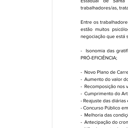
Estadual de Santa 
trabalhadores/as, tra
Entre os trabalhadore
estão muitos psicólo
negociação que está s
-  Isonomia das grati
PRÓ-EFICIÊNCIA;
-  Novo Plano de Carr
-  Aumento do valor d
-  Recomposição nos ve
-  Cumprimento do Art.
- Reajuste das diárias
- Concurso Público em
-  Melhoria das condiç
-  Antecipação do cro