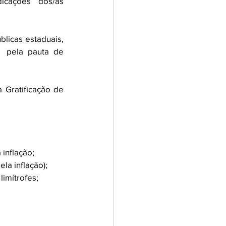
icações dos/as 
licas estaduais, 
  pela pauta de 
 Gratificação de 
inflação; 
la inflação); 
limítrofes;