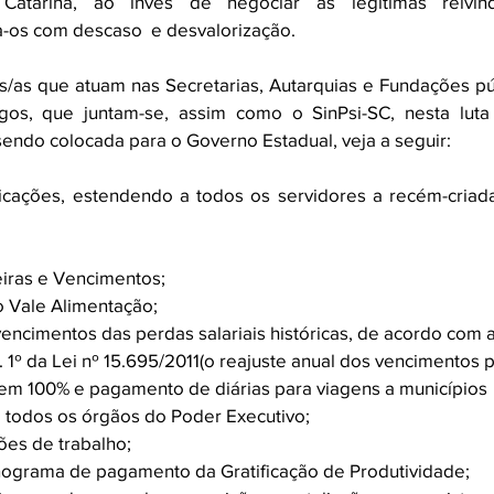
Catarina, ao invés de negociar as legítimas reivind
ta-os com descaso  e desvalorização.
s/as que atuam nas Secretarias, Autarquias e Fundações púb
gos, que juntam-se, assim como o SinPsi-SC, nesta luta
endo colocada para o Governo Estadual, veja a seguir: 
ficações, estendendo a todos os servidores a recém-criada
eiras e Vencimentos; 
o Vale Alimentação; 
ncimentos das perdas salariais históricas, de acordo com a 
 1º da Lei nº 15.695/2011(o reajuste anual dos vencimentos pe
 em 100% e pagamento de diárias para viagens a municípios  
 todos os órgãos do Poder Executivo; 
ões de trabalho; 
nograma de pagamento da Gratificação de Produtividade; 