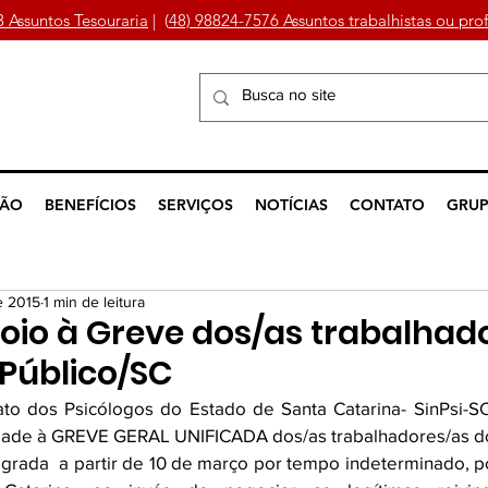
3 Assuntos Tesouraria
| (
48) 98824-7576 Assuntos trabalhistas ou prof
ÇÃO
BENEFÍCIOS
SERVIÇOS
NOTÍCIAS
CONTATO
GRUP
e 2015
1 min de leitura
oio à Greve dos/as trabalhad
 Público/SC
ato dos Psicólogos do Estado de Santa Catarina- SinPsi-S
edade à GREVE GERAL UNIFICADA dos/as trabalhadores/as do 
lagrada  a partir de 10 de março por tempo indeterminado, 