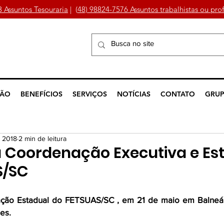
3 Assuntos Tesouraria
| (
48) 98824-7576 Assuntos trabalhistas ou prof
ÇÃO
BENEFÍCIOS
SERVIÇOS
NOTÍCIAS
CONTATO
GRUP
e 2018
2 min de leitura
 Coordenação Executiva e Es
S/SC
ção Estadual do FETSUAS/SC , em 21 de maio em Balneári
es. 