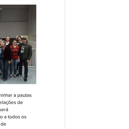
inhar a pautas 
elações de 
será 
 a todos os 
 de 