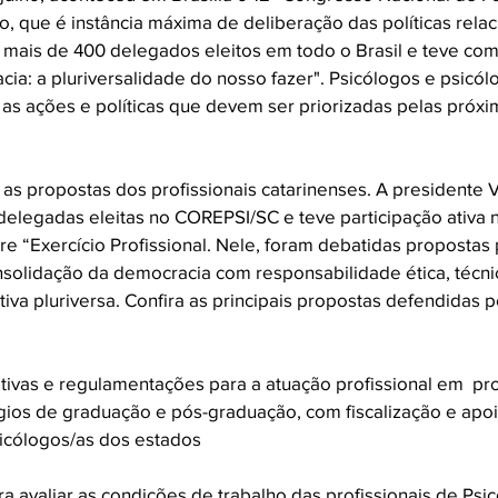
o, que é instância máxima de deliberação das políticas rela
 mais de 400 delegados eleitos em todo o Brasil e teve com
cia: a pluriversalidade do nosso fazer". Psicólogos e psicól
 as ações e políticas que devem ser priorizadas pelas próx
as propostas dos profissionais catarinenses. A presidente V
elegadas eleitas no COREPSI/SC e teve participação ativa 
re “Exercício Profissional. Nele, foram debatidas propostas 
solidação da democracia com responsabilidade ética, técnica
iva pluriversa. Confira as principais propostas defendidas p
tivas e regulamentações para a atuação profissional em  p
gios de graduação e pós-graduação, com fiscalização e apoi
sicólogos/as dos estados
 avaliar as condições de trabalho das profissionais de Psic