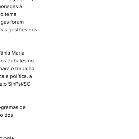
cionadas à 
o tema  
ogas foram 
imas gestões dos 
ânia Maria 
nos debates no 
para o trabalho 
 e política, a 
elo SinPsi/SC 
rogramas de 
o dos 
ologia