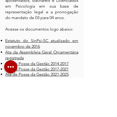
aposentados, bacharéis e Licenciados
em Psicologia em sua base de
representação legal e a prorrogação
do mandato de 03 para 04 anos.
Acesse os documentos logo abaixo:
Estatuto do
SinPsi-SC atualizado em
novembro de 2016
Ata da Asse
mbleia Geral Orç
amentária
registrada
Ata de Posse da
Gestão 20
14-2017
Ata de Posse da Gestão 201
7-2021
Ata de Posse da Gestão 202
1-2
025
Ata de Fundação - 2008
Agende seu
atendimento!
Venha nos conhecer