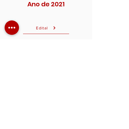
Ano de 2021
Edital
Ata da Assembléia
Pauta da Convenção Coletiva de Trabalho
ACT-CRP-12
Ano de 2020
Edital
Ata da Assembléia