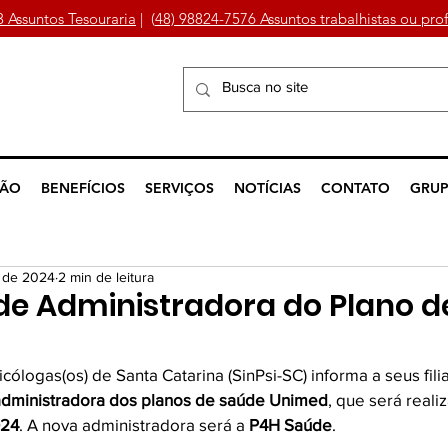
3 Assuntos Tesouraria
| (
48) 98824-7576 Assuntos trabalhistas ou prof
ÇÃO
BENEFÍCIOS
SERVIÇOS
NOTÍCIAS
CONTATO
GRUP
. de 2024
2 min de leitura
de Administradora do Plano d
cólogas(os) de Santa Catarina (SinPsi-SC) informa a seus filia
administradora dos planos de saúde Unimed
, que será reali
024
. A nova administradora será a 
P4H Saúde
.