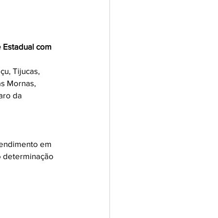
e Estadual com 
u, Tijucas, 
s Mornas, 
aro da 
tendimento em 
o determinação 