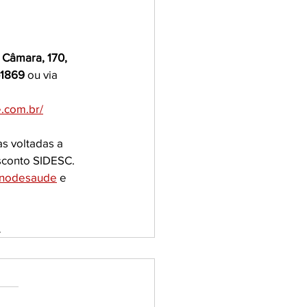
 Câmara, 170, 
-1869
 ou via 
e.com.br/
s voltadas a 
sconto SIDESC. 
lanodesaude
 e 
.