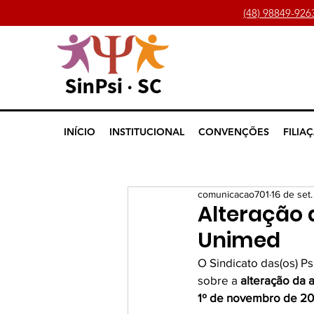
(48) 98849-926
INÍCIO
INSTITUCIONAL
CONVENÇÕES
FILIA
comunicacao701
16 de set
Alteração 
Unimed
O Sindicato das(os) Psi
sobre a 
alteração da 
1º de novembro de 2