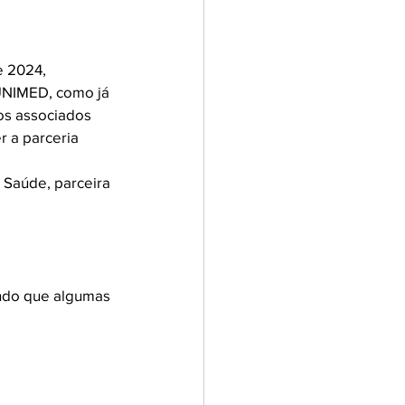
e 2024, 
 UNIMED, como já 
s associados 
 a parceria 
 Saúde, parceira 
ndo que algumas 