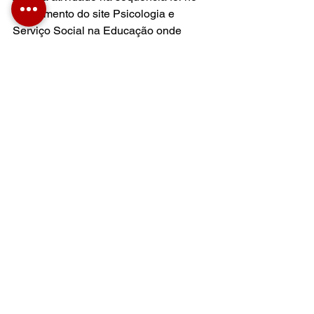
Lançamento do site Psicologia e 
Serviço Social na Educação onde 
estarão concentradas informações 
sobre a história da conquista da Lei 
13.935/2019 e todas as ações 
desenvolvidas pela Coordenação 
Nacional e Grupos Estaduais. Na sua 
fala a presidenta destacou as ações do 
estado de Santa Catarina onde o 
SinPsi-SC tem atuado fortemente.  
SinPsi, sempre na luta!
#SinPsi
Comentários