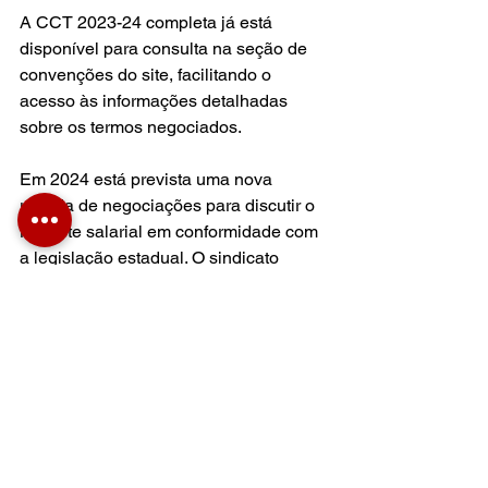
A CCT 2023-24 completa já está 
disponível para consulta na seção de 
convenções do site, facilitando o 
acesso às informações detalhadas 
sobre os termos negociados. 
Em 2024 está prevista uma nova 
rodada de negociações para discutir o 
reajuste salarial em conformidade com 
a legislação estadual. O sindicato 
reitera seu compromisso com a defesa 
da jornada máxima de 30 horas 
semanais para a categoria, embora 
essa questão ainda depende da 
aprovação da Lei para que possa ser 
incorporada nas futuras CCTs. 
O SinPsi-SC celebra esse importante 