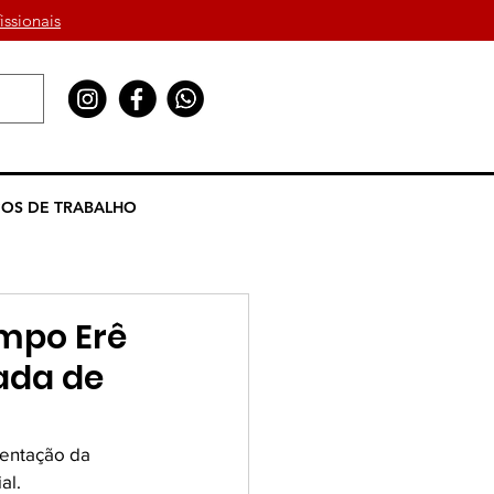
issionais
OS DE TRABALHO
ampo Erê
ada de
entação da 
al.