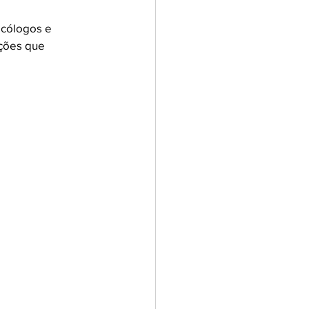
icólogos e 
uções que 