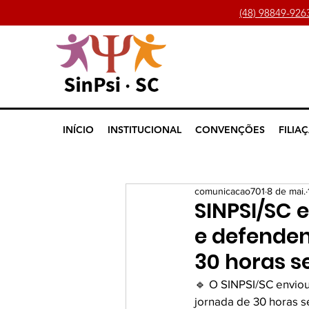
(48) 98849-926
INÍCIO
INSTITUCIONAL
CONVENÇÕES
FILIA
comunicacao701
8 de mai.
SINPSI/SC 
e defende
30 horas 
🔹 O SINPSI/SC envio
jornada de 30 horas se