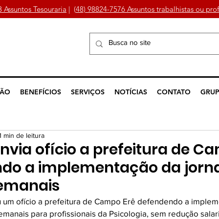
3 Assuntos Tesouraria
| (
48) 98824-7576 Assuntos trabalhistas ou prof
ÇÃO
BENEFÍCIOS
SERVIÇOS
NOTÍCIAS
CONTATO
GRUP
1 min de leitura
envia ofício a prefeitura de C
ndo a implementação da jorn
semanais
u um ofício a prefeitura de Campo Erê defendendo a implem
manais para profissionais da Psicologia, sem redução salari