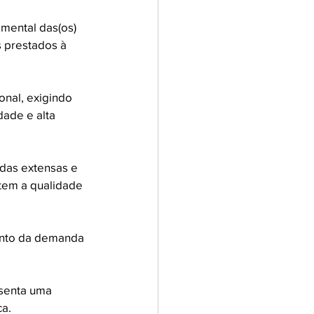
mental das(os) 
s prestados à 
onal, exigindo 
ade e alta 
das extensas e 
em a qualidade 
ento da demanda 
esenta uma 
ca.