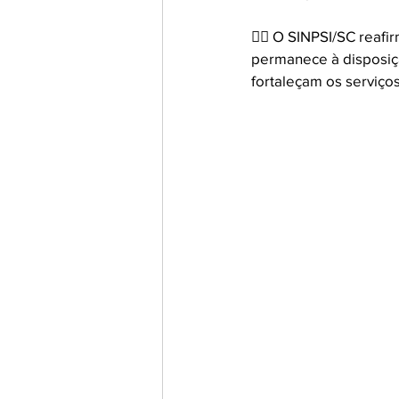
✊🏾 O SINPSI/SC reafi
permanece à disposiçã
fortaleçam os serviços