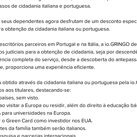
ssos de cidadania italiana e portuguesa.
e seus dependentes agora desfrutam de um desconto especi
ra obtenção da cidadania italiana ou portuguesa.
scritórios parceiros em Portugal e na Itália, a io.GRINGO de
s judiciais para a obtenção de cidadania, seja por descend
ncia completa do serviço, desde a descoberta do antepass
, proporciona uma experiência eficiente.
obtido através da cidadania italiana ou portuguesa pela i
s aos titulares, destacando-se: 
países, sem visto. 
ao visitar a Europa ou residir, além do direito à educação bás
 para universidades na Europa. 
ar o Green Card como investidor nos EUA. 
es da família também serão italianos.
quisa e parcerias internacionais. 