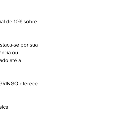
al de 10% sobre 
staca-se por sua 
ência ou 
ado até a 
o.GRINGO oferece 
ica. 