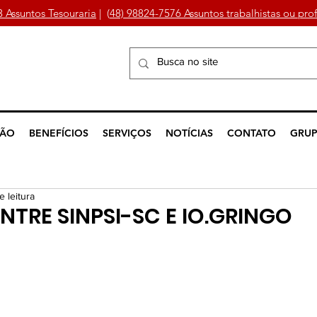
3 Assuntos Tesouraria
| (
48) 98824-7576 Assuntos trabalhistas ou prof
ÇÃO
BENEFÍCIOS
SERVIÇOS
NOTÍCIAS
CONTATO
GRUP
e leitura
NTRE SINPSI-SC E IO.GRINGO